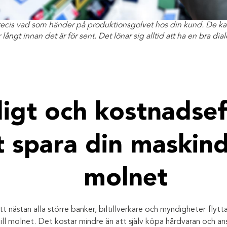
recis vad som händer på produktionsgolvet hos din kund. De ka
långt innan det är för sent. Det lönar sig alltid att ha en bra d
igt och kostnadsef
t spara din maskind
molnet
t nästan alla större banker, biltillverkare och myndigheter flytta
ll molnet. Det kostar mindre än att själv köpa hårdvaran och an