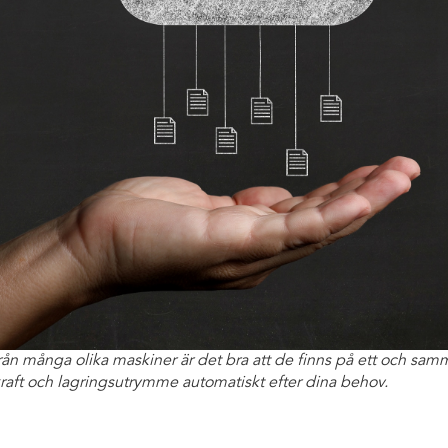
rån många olika maskiner är det bra att de finns på ett och samm
raft och lagringsutrymme automatiskt efter dina behov.