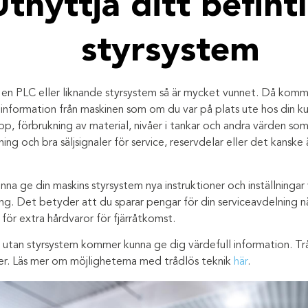
Utnyttja ditt befint
styrsystem
 en PLC eller liknande styrsystem så är mycket vunnet. Då komm
information från maskinen som om du var på plats ute hos din ku
pp, förbrukning av material, nivåer i tankar och andra värden som 
ing och bra säljsignaler för service, reservdelar eller det kanske 
a ge din maskins styrsystem nya instruktioner och inställningar 
g. Det betyder att du sparar pengar för din serviceavdelning n
 för extra hårdvaror för fjärråtkomst.
 utan styrsystem kommer kunna ge dig värdefull information. Tråd
er. Läs mer om möjligheterna med trådlös teknik
här
.