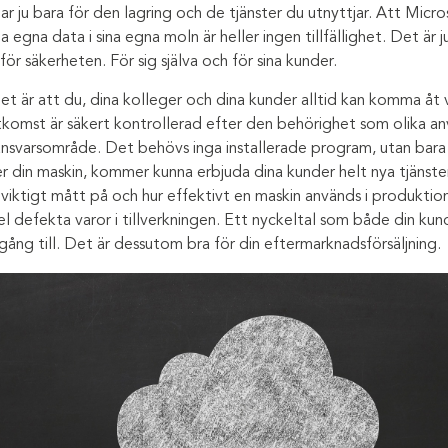
ar ju bara för den lagring och de tjänster du utnyttjar. Att Mi
ina egna data i sina egna moln är heller ingen tillfällighet. Det är
ör säkerheten. För sig själva och för sina kunder.
är att du, dina kolleger och dina kunder alltid kan komma åt vik
 åtkomst är säkert kontrollerad efter den behörighet som olika an
 ansvarsområde. Det behövs inga installerade program, utan bara
er din maskin, kommer kunna erbjuda dina kunder helt nya tjäns
t viktigt mått på och hur effektivt en maskin används i produkti
l defekta varor i tillverkningen. Ett nyckeltal som både din kun
gång till. Det är dessutom bra för din eftermarknadsförsäljning.