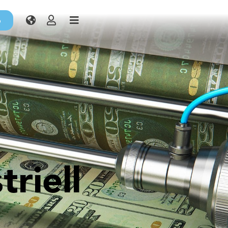
o
n
riell