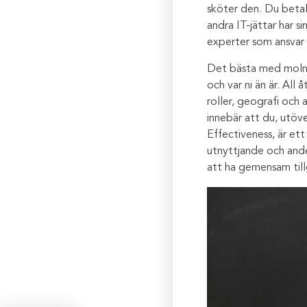
sköter den. Du betal
andra IT-jättar har s
experter som ansvar f
Det bästa med molnet 
och var ni än är. All
roller, geografi och
innebär att du, utöv
Effectiveness, är et
utnyttjande och ande
att ha gemensam till