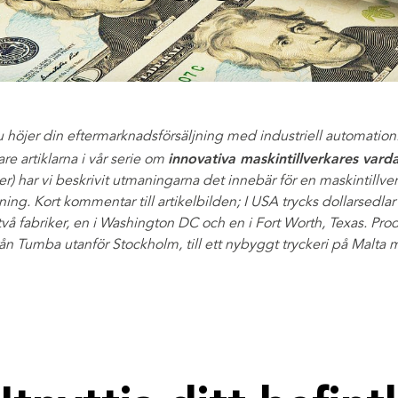
u höjer din eftermarknadsförsäljning med industriell automation.
innovativa maskintillverkares var
gare artiklarna i vår serie om
ner) har vi beskrivit utmaningarna det innebär för en maskintillve
ing. Kort kommentar till artikelbilden; I USA trycks dollarsedla
två fabriker, en i Washington DC och en i Fort Worth, Texas. Pro
 från Tumba utanför Stockholm, till ett nybyggt tryckeri på Malt