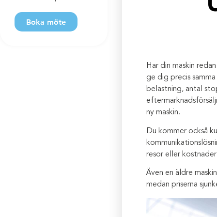
Boka möte
Har din maskin redan
ge dig precis samma 
belastning, antal sto
eftermarknadsförsäljn
ny maskin.
Du kommer också kunn
kommunikationslösnin
resor eller kostnader
Även en äldre maskin
medan priserna sjunk