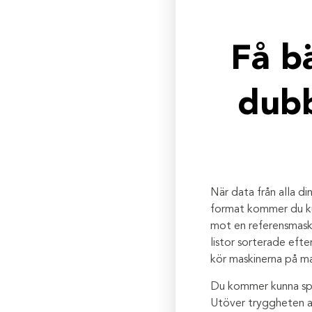
Få b
dubb
När data från alla d
format kommer du kun
mot en referensmaskin
listor sorterade eft
kör maskinerna på max
Du kommer kunna spar
Utöver tryggheten at