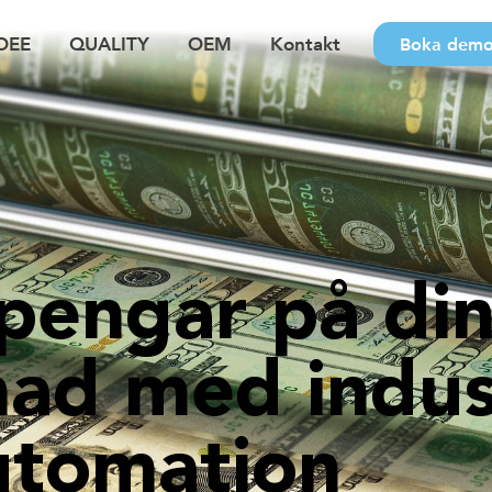
OEE
QUALITY
OEM
Kontakt
Boka dem
 pengar på di
ad med indust
utomation