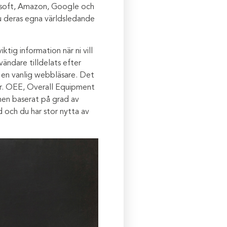
crosoft, Amazon, Google och
 ju deras egna världsledande
tig information när ni vill
vändare tilldelats efter
 en vanlig webbläsare. Det
ter. OEE, Overall Equipment
onen baserat på grad av
d och du har stor nytta av