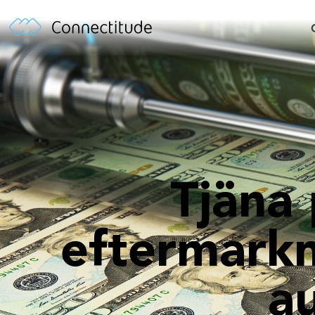
Tjäna
eftermarkn
a