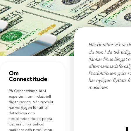
Här berättar vi hur d
du tror. I de två tidi
(länkar finns längst 
eftermarknadsförsäljn
Om
Produktionen görs i 
Connectitude
har nyligen flyttats
maskiner.
På Connectitude är vi
experter inom industriell
digitalisering. Vår produkt
har verktygen för att bli
datadriven och
flexibiliteten för att passa
just era unika behov,
maskiner och produktion.