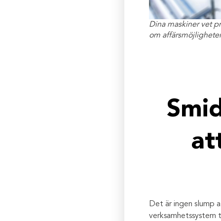
Dina maskiner vet p
om affärsmöjligheter 
Smid
at
Det är ingen slump at
verksamhetssystem ti