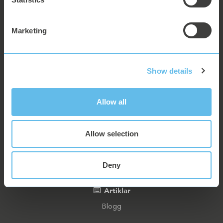
470 Ramona Street, Palo Alto CA 94301, USA
info@connectitude.com
Marketing
Produkter
Connectitude OEE
Show details
Connectitude QUALITY
Connectitude OEM
Allow all
Kontakt
Allow selection
Företaget
Karriär
Deny
Partners
Artiklar
Blogg