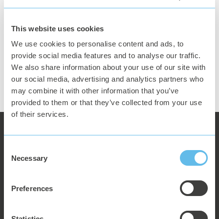
Boka en kostnadsfri demo
This website uses cookies
We use cookies to personalise content and ads, to
Vi är experter på industriell digitalisering, om hur man kan bli
provide social media features and to analyse our traffic.
datadriven och hjälper dig gärna att nå framgång.
We also share information about your use of our site with
our social media, advertising and analytics partners who
may combine it with other information that you’ve
Boka nu
provided to them or that they’ve collected from your use
of their services.
Consent
Necessary
Selection
Preferences
Torggatan 4, 211 40 Malmö, Sweden
Statistics