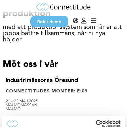
Kvalitetssäkra er
produktion
Boka demo
med ett produktionssystem som får er att
jobba bättre tillsammans, når ni nya
höjder
Möt oss i vår
Industrimässorna Öresund
CONNECTITUDES MONTER: E:09
21 - 22 MAJ 2025
MALMÖMÄSSAN
MALMÖ
Hämta din gratisbiljett