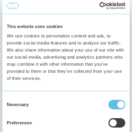
I det special anpassade grässnittet kan operatören enkelt
välja vilka ordrar som körs. Med våra integrationer kan denna
information komma från er planering i ERP system eller Excel.
En snabb översiklt ger information till operatören om
This website uses cookies
hastighet, hur lång man kommit med pågående order och
hur lång tid det förväntas ta tills ordern är klar. Om systemet
We use cookies to personalise content and ads, to
detekterar ett stopp blir opertören direkt varse och kan
provide social media features and to analyse our traffic.
bidra med information om varför det står still.
We also share information about your use of our site with
our social media, advertising and analytics partners who
may combine it with other information that you’ve
SNABB OCH ENKEL REGISTRERING I
provided to them or that they’ve collected from your use
KRÄVANDE MILJÖER
of their services.
I produktionsmiljöer där varje sekund räknas, är det
avgörande att kunna identifiera och åtgärda driftstopp
effektivt. Connectitude OEE:s
stoppregistrering
är utformad
Consent
för att göra just det – ge era operatörer möjlighet att snabbt
Necessary
Selection
rapportera stopporsaker utan att det blir en börda.
Preferences