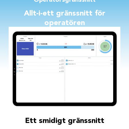
Operatörsgränssnitt
Allt-i-ett gränssnitt för
operatören
Ett smidigt gränssnitt